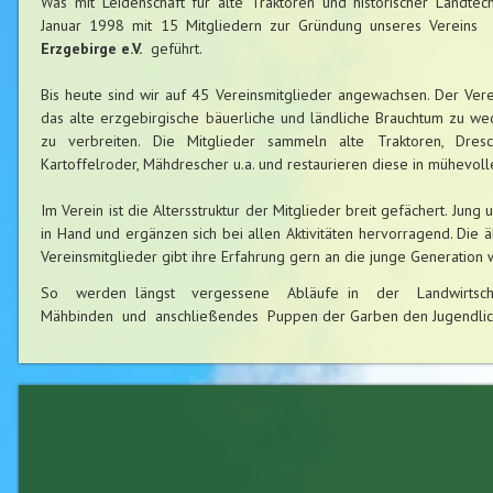
Was mit Leidenschaft für alte Traktoren und historischer Landte
Januar 1998 mit 15 Mitgliedern zur Gründung unseres Vereins
Erzgebirge e.V.
geführt.
Bis heute sind wir auf 45 Vereinsmitglieder angewachsen. Der Verei
das alte erzgebirgische bäuerliche und ländliche Brauchtum zu we
zu verbreiten. Die Mitglieder sammeln alte Traktoren, Dresc
Kartoffelroder, Mähdrescher u.a. und restaurieren diese in mühevolle
Im Verein ist die Altersstruktur der Mitglieder breit gefächert. Jung
in Hand und ergänzen sich bei allen Aktivitäten hervorragend. Die 
Vereinsmitglieder gibt ihre Erfahrung gern an die junge Generation w
So werden längst vergessene Abläufe in der Landwirtsch
Mähbinden und anschließendes Puppen der Garben den Jugendlich